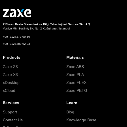
Z Eksen Baskı Sistemleri ve Bilgi Teknolojileri San. ve Tic. A.Ş.
Yeşilçe Mh. Seçilmiş Sk. No: 2 Kağıthane / İstanbul
+90 (212) 279 00 60
+90 (212) 280 92 93
Products
Materials
Zaxe Z3
Zaxe ABS
Zaxe X3
Zaxe PLA
xDesktop
Zaxe FLEX
xCloud
Zaxe PETG
Services
Learn
Support
Blog
Contact Us
Knowledge Base