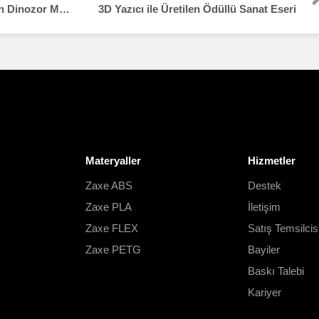
3D T-Rex reprodüksiyonu Japon Dinozor Müzesi’nde Sergilenecek
3D Yazıcı ile Üretilen Ödüllü Sanat Eseri
Materyaller
Hizmetler
Zaxe ABS
Destek
Zaxe PLA
İletişim
Zaxe FLEX
Satış Temsilcis
Zaxe PETG
Bayiler
Baskı Talebi
Kariyer