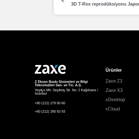
Ürünler
Zaxe Z3
Z Eksen Baskı Sistemleri ve Bilgi
Teknolojileri San. ve Tic. A.Ş.
Zaxe X3
Yeşilçe Mh. Seçilmiş Sk. No: 2 Kağıthane /
İstanbul
xDesktop
+90 (212) 279 00 60
xCloud
+90 (212) 280 92 93