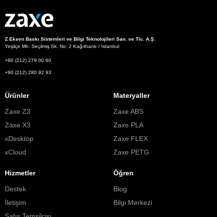
Z Eksen Baskı Sistemleri ve Bilgi Teknolojileri San. ve Tic. A.Ş.
Yeşilçe Mh. Seçilmiş Sk. No: 2 Kağıthane / İstanbul
+90 (212) 279 00 60
+90 (212) 280 92 93
Ürünler
Materyaller
Zaxe Z3
Zaxe ABS
Zaxe X3
Zaxe PLA
xDesktop
Zaxe FLEX
xCloud
Zaxe PETG
Hizmetler
Öğren
Destek
Blog
İletişim
Bilgi Merkezi
Satış Temsilcisi