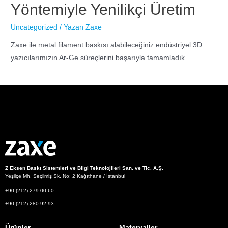
Yöntemiyle Yenilikçi Üretim
Uncategorized
/ Yazan
Zaxe
Zaxe ile metal filament baskısı alabileceğiniz endüstriyel 3D
yazıcılarımızın Ar-Ge süreçlerini başarıyla tamamladık.
Z Eksen Baskı Sistemleri ve Bilgi Teknolojileri San. ve Tic. A.Ş.
Yeşilçe Mh. Seçilmiş Sk. No: 2 Kağıthane / İstanbul
+90 (212) 279 00 60
+90 (212) 280 92 93
Ürünler
Materyaller