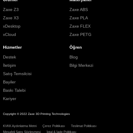
Zaxe Z3
Zaxe ABS
Zaxe X3
Zaxe PLA
xDesktop
Zaxe FLEX
xCloud
Zaxe PETG
Hizmetler
Öğren
Destek
Blog
İletişim
Bilgi Merkezi
Satış Temsilcisi
Bayiler
Baskı Talebi
Kariyer
Copyright © 2022 Zaxe 3D Printing Technologies
KVKK Aydınlatma Metni
Çerez Politikası
Teslimat Politikası
Mesafeli Satış Sözleşmesi
İptal & İade Politikası