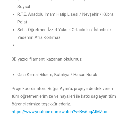
Soysal
R.T.E. Anadolu İmam Hatip Lisesi / Nevşehir / Kübra
Polat
Şehit Öğretmen İzzet Yüksel Ortaokulu / İstanbul /
Yasemin Afra Korkmaz
3D yazıcı filamenti kazanan okulumuz:
Gazi Kemal Bilsem, Kütahya / Hasan Burak
Proje koordinatörü Buğra Ayan’a, projeye destek veren
tüm öğretmenlerimize ve hayalleri ile katkı sağlayan tüm
öğrencilerimize teşekkür ederiz.
https://www.youtube.com/watch?v=Bw6cqAfMZuc