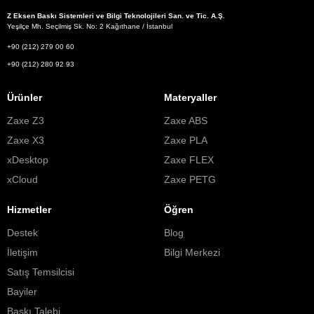
Z Eksen Baskı Sistemleri ve Bilgi Teknolojileri San. ve Tic. A.Ş.
Yeşilçe Mh. Seçilmiş Sk. No: 2 Kağıthane / İstanbul
+90 (212) 279 00 60
+90 (212) 280 92 93
Ürünler
Materyaller
Zaxe Z3
Zaxe ABS
Zaxe X3
Zaxe PLA
xDesktop
Zaxe FLEX
xCloud
Zaxe PETG
Hizmetler
Öğren
Destek
Blog
İletişim
Bilgi Merkezi
Satış Temsilcisi
Bayiler
Baskı Talebi