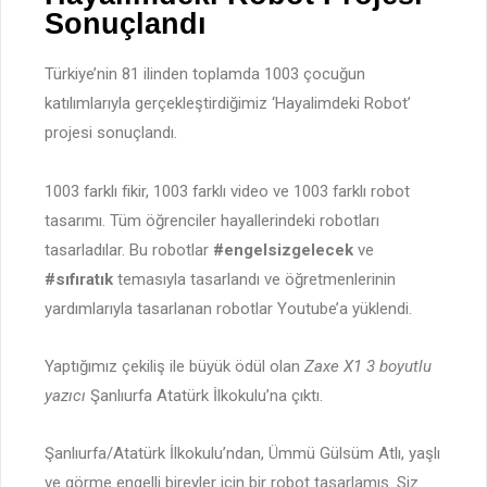
Sonuçlandı
Türkiye’nin 81 ilinden toplamda 1003 çocuğun
katılımlarıyla gerçekleştirdiğimiz ‘Hayalimdeki Robot’
projesi sonuçlandı.
1003 farklı fikir, 1003 farklı video ve 1003 farklı robot
tasarımı. Tüm öğrenciler hayallerindeki robotları
tasarladılar. Bu robotlar
#engelsizgelecek
ve
#sıfıratık
temasıyla tasarlandı ve öğretmenlerinin
yardımlarıyla tasarlanan robotlar Youtube’a yüklendi.
Yaptığımız çekiliş ile büyük ödül olan
Zaxe X1 3 boyutlu
yazıcı
Şanlıurfa Atatürk İlkokulu’na çıktı.
Şanlıurfa/Atatürk İlkokulu’ndan, Ümmü Gülsüm Atlı, yaşlı
ve görme engelli bireyler için bir robot tasarlamış. Siz