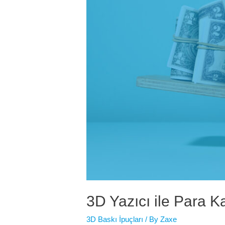
3D Yazıcı ile Para 
3D Baskı İpuçları
/ By
Zaxe