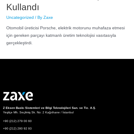
Kullandı
Uncategorized
/ By
Zaxe
Otomobil üreticisi Porsche, elektrik motorunu muhafaza etmesi
için gereken parçayı katmanlı üretim teknolojisi vasıtasıyla
gerçekleştirdi.
Z Eksen Baskı Sistemleri ve Bilgi Teknolojileri San. ve Tic. A.Ş.
Yeşilçe Mh. Seçilmiş Sk. No: 2 Kağıthane / İstanbul
+90 (212) 279 00 60
+90 (212) 280 92 93