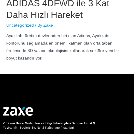
ADİDAS 4DFWD ile 3 Kat
Daha Hızlı Hareket
Uncategorized
/ By
Zaxe
Ayakkabı üretim devlerinden biri olan Adidas, Ayakkabı
konforunu sağlamada en önemli katman olan orta taban
üretiminde 3D yazıcı teknolojisini kullanarak sektöre yeni bir
boyut kazandırıyor.
Z Eksen Baskı Sistemleri ve Bilgi Teknolojileri San. ve Tic. A.Ş.
Yeşilçe Mh. Seçilmiş Sk. No: 2 Kağıthane / İstanbul