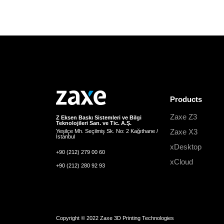
Products
Zaxe Z3
Z Eksen Baskı Sistemleri ve Bilgi
Teknolojileri San. ve Tic. A.Ş.
Zaxe X3
Yeşilçe Mh. Seçilmiş Sk. No: 2 Kağıthane /
İstanbul
xDesktop
+90 (212) 279 00 60
xCloud
+90 (212) 280 92 93
Copyright © 2022 Zaxe 3D Printing Technologies