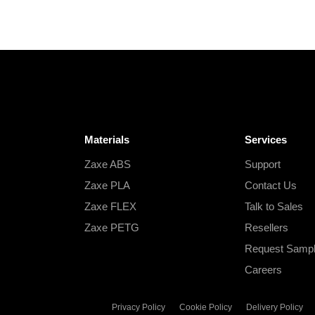
Materials
Services
Zaxe ABS
Support
Zaxe PLA
Contact Us
Zaxe FLEX
Talk to Sales
Zaxe PETG
Resellers
Request Samp
Careers
Privacy Policy
Cookie Policy
Delivery Policy